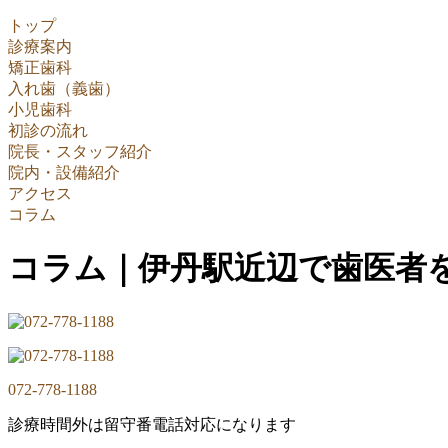
トップ
診療案内
矯正歯科
入れ歯（義歯）
小児歯科
初診の流れ
院長・スタッフ紹介
院内・設備紹介
アクセス
コラム
コラム｜伊丹駅近辺で歯医者
072-778-1188
診療時間外は留守番電話対応になります