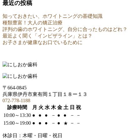
最近の投稿
知っておきたい、ホワイトニングの基礎知識
種類豊富！大人の矯正治療
評判の歯のホワイトニング、自分に合ったものはどれ？
最近よく聞く「インビザライン」とは？
お子さまが健康なお口でいるために
〒664‐0845
兵庫県伊丹市東有岡１丁目１８ー１３
072-778-1188
診療時間
月
火
水
木
金
土
日
祝
10:00～13:30
●
●
●
－
●
●
－
－
15:00～19:00
●
●
●
－
●
－
－
★
休診日：木曜・日曜・祝日