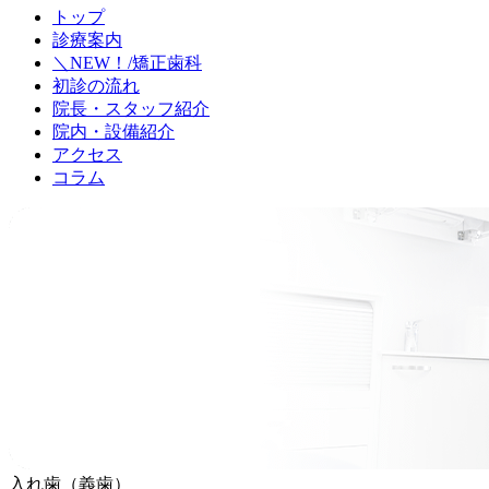
トップ
診療案内
＼NEW！/
矯正歯科
初診の流れ
院長・スタッフ紹介
院内・設備紹介
アクセス
コラム
入れ歯（義歯）