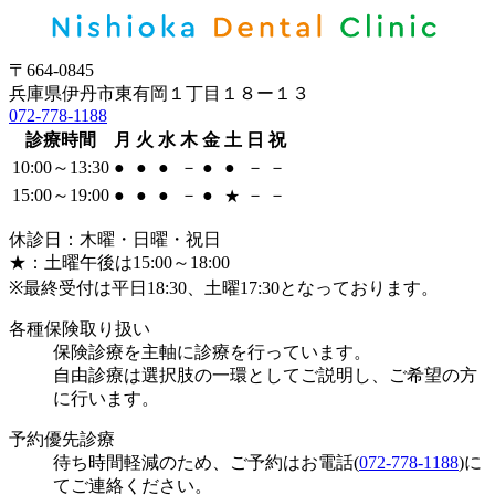
〒664‐0845
兵庫県伊丹市東有岡１丁目１８ー１３
072-778-1188
診療時間
月
火
水
木
金
土
日
祝
10:00～13:30
●
●
●
－
●
●
－
－
15:00～19:00
●
●
●
－
●
－
－
★
休診日：木曜・日曜・祝日
★：土曜午後は15:00～18:00
※最終受付は平日18:30、土曜17:30となっております。
各種保険取り扱い
保険診療を主軸に診療を行っています。
自由診療は選択肢の一環としてご説明し、ご希望の方
に行います。
予約優先診療
待ち時間軽減のため、ご予約はお電話(
072-778-1188
)に
てご連絡ください。