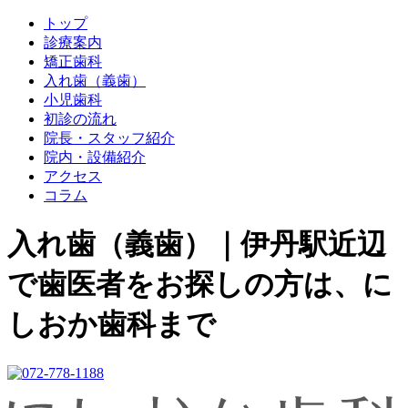
トップ
診療案内
矯正歯科
入れ歯（義歯）
小児歯科
初診の流れ
院長・スタッフ紹介
院内・設備紹介
アクセス
コラム
入れ歯（義歯）｜伊丹駅近辺
で歯医者をお探しの方は、に
しおか歯科まで